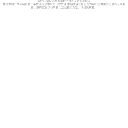
版权归 肇庆市龙泰房地产经纪有限公司所有
免责声明：本网站在售二手房源均是本公司代理房源 本站楼盘信息旨在为用户提供更多信息的无偿服
务，最终信息以政府部门登记备案为准，请谨慎核查。