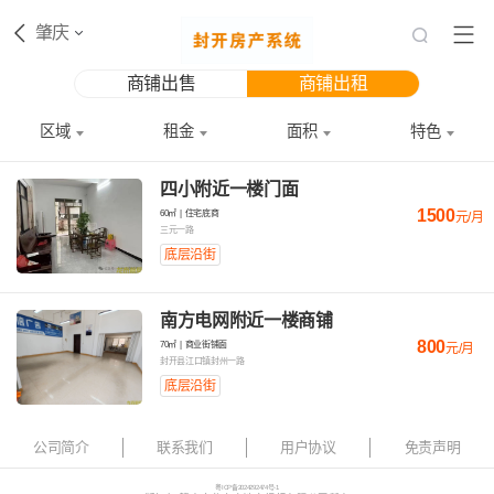
肇庆
商铺出售
商铺出租
区域
租金
面积
特色
四小附近一楼门面
1500
60㎡
|
住宅底商
元/月
三元一路
底层沿街
南方电网附近一楼商铺
800
70㎡
|
商业街铺面
元/月
封开县江口镇封州一路
底层沿街
公司简介
联系我们
用户协议
免责声明
粤ICP备2024292474号-1